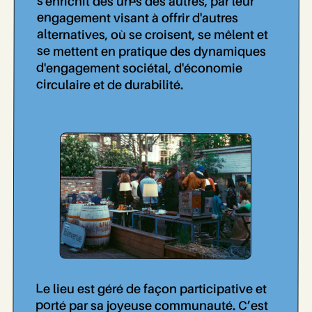
s'enrichit des un..es des autres, par leur
engagement visant à offrir d'autres
alternatives, où se croisent, se mêlent et
se mettent en pratique des dynamiques
d'engagement sociétal, d'économie
circulaire et de durabilité.
Le lieu est géré de façon participative et
porté par sa joyeuse communauté. C’est