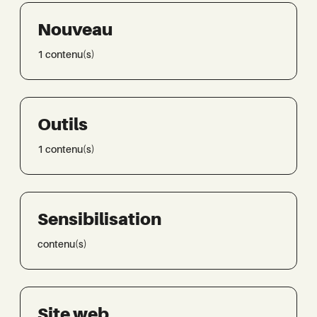
Nouveau
1 contenu(s)
Outils
1 contenu(s)
Sensibilisation
contenu(s)
Site web