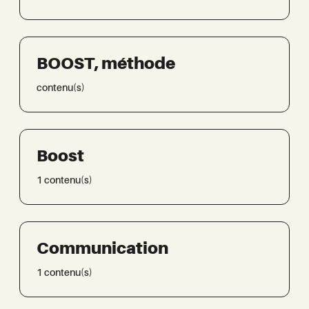
BOOST, méthode
contenu(s)
Boost
1 contenu(s)
Communication
1 contenu(s)