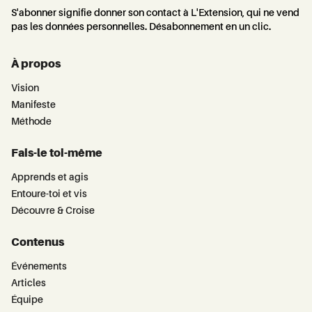
S'abonner signifie donner son contact à L'Extension, qui ne vend
pas les données personnelles. Désabonnement en un clic.
À propos
Vision
Manifeste
Méthode
Fais-le toi-même
Apprends et agis
Entoure-toi et vis
Découvre & Croise
Contenus
Événements
Articles
Équipe