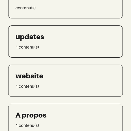
contenu(s)
updates
1 contenu(s)
website
1 contenu(s)
À propos
1 contenu(s)